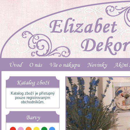
Úvod
O nás
Vše o nákupu
Novinky
Akční 
Katalog zboží
Katalog zboží je přístupný
pouze registrovaným
obchodníkům.
Barvy