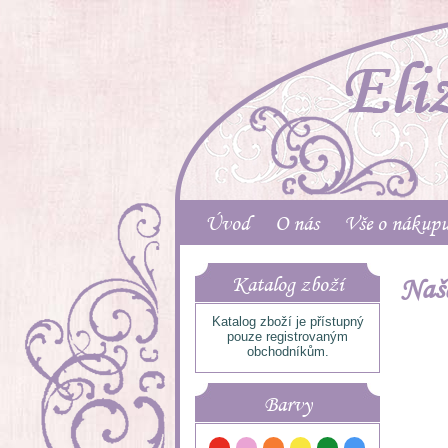
Úvod
O nás
Vše o nákup
Naše
Katalog zboží
Katalog zboží je přístupný
pouze registrovaným
obchodníkům.
Barvy