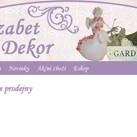
u
Novinky
Akční zboží
Eshop
 prodejny